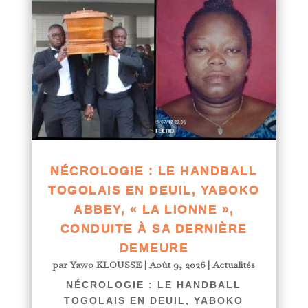
NÉCROLOGIE : LE HANDBALL
TOGOLAIS EN DEUIL, YABOKO
ABBEY, « LA LIONNE »,
CONDUITE À SA DERNIÈRE
DEMEURE
par
Yawo KLOUSSE
|
Août 9, 2026
|
Actualités
NÉCROLOGIE : LE HANDBALL
TOGOLAIS EN DEUIL, YABOKO