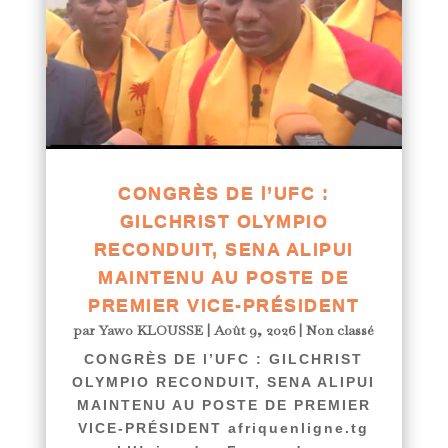
CONGRÈS DE l’UFC :
GILCHRIST OLYMPIO
RECONDUIT, SENA ALIPUI
MAINTENU AU POSTE DE
PREMIER VICE-PRÉSIDENT
par
Yawo KLOUSSE
|
Août 9, 2026
|
Non classé
CONGRÈS DE l’UFC : GILCHRIST
OLYMPIO RECONDUIT, SENA ALIPUI
MAINTENU AU POSTE DE PREMIER
VICE-PRÉSIDENT afriquenligne.tg