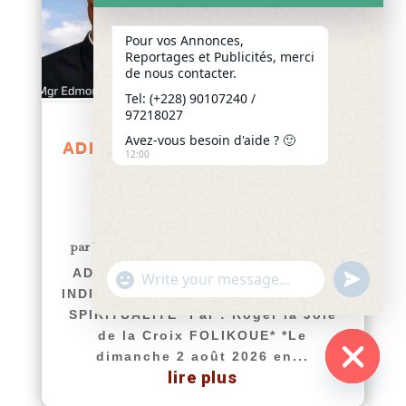
Pour vos Annonces,
Reportages et Publicités, merci
de nous contacter.
Tel: (+228) 90107240 /
97218027
Avez-vous besoin d'aide ? 🙂
ADIUTORES GAUDII VESTRI » :
12:00
UN INDICATEUR, UNE
MÉTHODE ET UNE
SPIRITUALITÉ
par
Yawo KLOUSSE
|
Août 5, 2026
|
Actualités
ADIUTORES GAUDII VESTRI" : UN
"+chaty_settings.lang.emoji_picker+"
undefined
WhatsApp
INDICATEUR, UNE MÉTHODE ET UNE
Message
SPIRITUALITÉ *Par : Roger la Joie
de la Croix FOLIKOUE* *Le
dimanche 2 août 2026 en...
lire plus
Hide