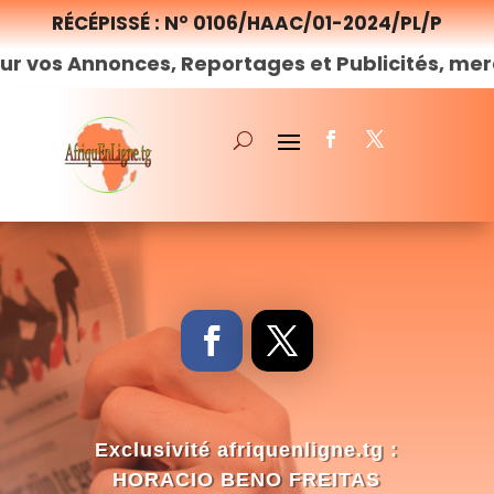
RÉCÉPISSÉ : N° 0106/HAAC/01-2024/PL/P
nnonces, Reportages et Publicités, merci de
no
Exclusivité afriquenligne.tg :
HORACIO BENO FREITAS