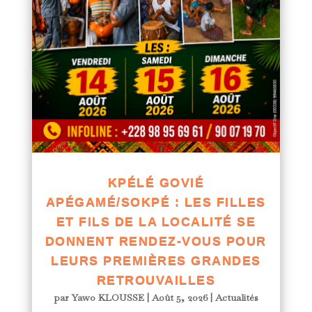
KPÉLÉ GOVIÉ
APÉGAMÉ/SOKPÉ : LES FILLES
ET FILS DE LA LOCALITÉ SE
DONNENT RENDEZ-VOUS POUR
LEURS PREMIÈRES GRANDES
RETROUVAILLES
par
Yawo KLOUSSE
|
Août 5, 2026
|
Actualités