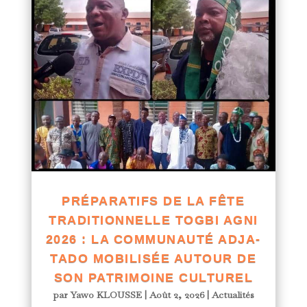
PRÉPARATIFS DE LA FÊTE
TRADITIONNELLE TOGBI AGNI
2026 : LA COMMUNAUTÉ ADJA-
TADO MOBILISÉE AUTOUR DE
SON PATRIMOINE CULTUREL
par
Yawo KLOUSSE
|
Août 2, 2026
|
Actualités