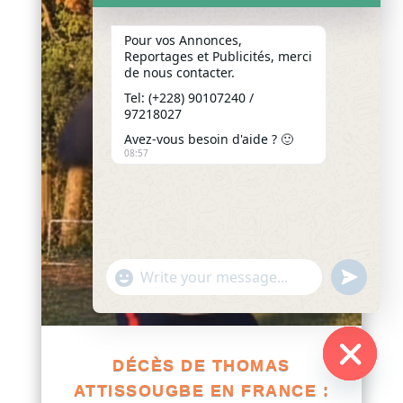
Pour vos Annonces,
Reportages et Publicités, merci
de nous contacter.
Tel: (+228) 90107240 /
97218027
Avez-vous besoin d'aide ? 🙂
08:57
"+chaty_settings.lang.emoji_picker+"
undefined
WhatsApp
Message
DÉCÈS DE THOMAS
Hide
ATTISSOUGBE EN FRANCE :