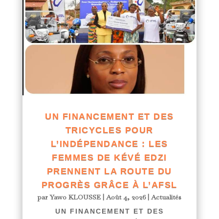
UN FINANCEMENT ET DES
TRICYCLES POUR
L’INDÉPENDANCE : LES
FEMMES DE KÉVÉ EDZI
PRENNENT LA ROUTE DU
PROGRÈS GRÂCE À L’AFSL
par
Yawo KLOUSSE
|
Août 4, 2026
|
Actualités
UN FINANCEMENT ET DES