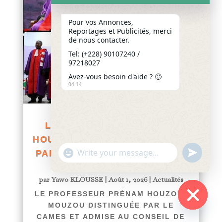
Pour vos Annonces,
Reportages et Publicités, merci
de nous contacter.
Tel: (+228) 90107240 /
97218027
Avez-vous besoin d'aide ? 🙂
04:14
LE PROFESSEUR PRÉNAM
HOUZOU-MOUZOU DISTINGUÉE
"+chaty_settings.lang.emoji_picker+"
undefined
PAR LE CAMES ET ADMISE AU
WhatsApp
CONSEIL DE L’OIPA
Message
par
Yawo KLOUSSE
|
Août 1, 2026
|
Actualités
LE PROFESSEUR PRÉNAM HOUZOU-
MOUZOU DISTINGUÉE PAR LE
Hide
CAMES ET ADMISE AU CONSEIL DE