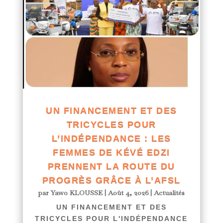
UN FINANCEMENT ET DES
TRICYCLES POUR
L’INDÉPENDANCE : LES
FEMMES DE KÉVÉ EDZI
PRENNENT LA ROUTE DU
PROGRÈS GRÂCE À L’AFSL
par
Yawo KLOUSSE
|
Août 4, 2026
|
Actualités
UN FINANCEMENT ET DES
TRICYCLES POUR L'INDÉPENDANCE