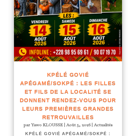
KPÉLÉ GOVIÉ
APÉGAMÉ/SOKPÉ : LES FILLES
ET FILS DE LA LOCALITÉ SE
DONNENT RENDEZ-VOUS POUR
LEURS PREMIÈRES GRANDES
RETROUVAILLES
par
Yawo KLOUSSE
|
Août 5, 2026
|
Actualités
KPÉLÉ GOVIÉ APÉGAMÉ/SOKPÉ :