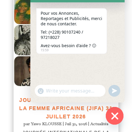
Pour vos Annonces,
Reportages et Publicités, merci
de nous contacter.
Tel: (+228) 90107240 /
97218027
Avez-vous besoin d'aide ? 🙂
15:59
"+chaty_settings.lang.emoji_picker+"
undefined
WhatsApp
JOURNÉE INTERNATIONALE DE
Message
LA FEMME AFRICAINE (JIFA) 31
JUILLET 2026
par
Yawo KLOUSSE
|
Juil 31, 2026
|
Actualités
Hide