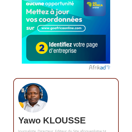
Yawo KLOUSSE
Journaliste, Directeur, Editeur du Site afriquenligne.tg