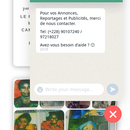
CONSEIL DE L’OIPA
par
Yawo KLOUSSE
|
Août 1, 2026
|
Actualités
Pour vos Annonces,
LE PROFESSEUR PRÉNAM HOUZOU-
Reportages et Publicités, merci
de nous contacter.
MOUZOU DISTINGUÉE PAR LE
CAMES ET ADMISE AU CONSEIL DE
Tel: (+228) 90107240 /
97218027
L’OIPA afriquenligne.tg Le
Professeur Prénam HOUZOU-
Avez-vous besoin d'aide ? 🙂
23:19
MOUZOU,...
lire plus
"+chaty_settings.lang.emoji_picker+"
undefined
WhatsApp
Message
Hide