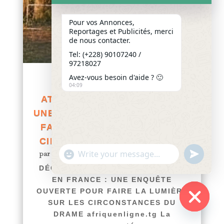
Pour vos Annonces,
Reportages et Publicités, merci
de nous contacter.
Tel: (+228) 90107240 /
97218027
Avez-vous besoin d'aide ? 🙂
DÉCÈS DE THOMAS
04:09
ATTISSOUGBE EN FRANCE :
UNE ENQUÊTE OUVERTE POUR
FAIRE LA LUMIÈRE SUR LES
CIRCONSTANCES DU DRAME
"+chaty_settings.lang.emoji_picker+"
undefined
par
Yawo KLOUSSE
|
Juil 29, 2026
|
Actualités
WhatsApp
DÉCÈS DE THOMAS ATTISSOUGBE
Message
EN FRANCE : UNE ENQUÊTE
OUVERTE POUR FAIRE LA LUMIÈRE
SUR LES CIRCONSTANCES DU
DRAME afriquenligne.tg La
Hide