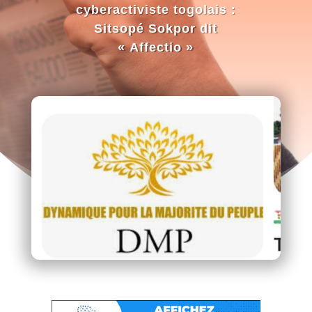
cyberactiviste togolais :
Sitsopé Sokpor dit
« Affectio »