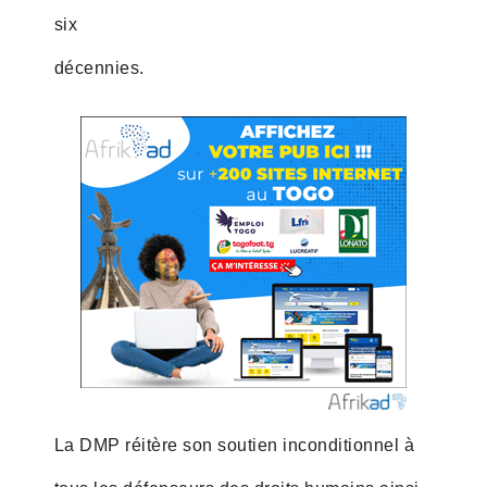
six
décennies.
La DMP réitère son soutien inconditionnel à