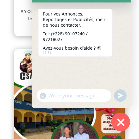
JUILLET 2026 Par : AGUIAR
AYODÉLÉ Victorine 64 ans de lutte :
Pour vos Annonces,
les diamants sont éternels À...
Reportages et Publicités, merci
de nous contacter.
lire plus
Tel: (+228) 90107240 /
97218027
Avez-vous besoin d'aide ? 🙂
11:51
"+chaty_settings.lang.emoji_picker+"
undefined
WhatsApp
Message
Hide