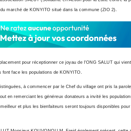
s du marché de KONYITO situé dans la commune (ZIO 2).
éplacement pour réceptionner ce joyau de l’ONG SALUT qui vient 
s font face les populations de KONYITO.
distinguées, à commencer par le Chef du village ont pris la parole
tout en remerciant les généreux donateurs a invité les population
a meilleur et plus les bienfaiteurs seront toujours disponibles pou
ALUT Monsieur KOUVONOU M. Freid également présent, cette ac