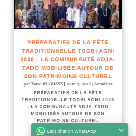
PRÉPARATIFS DE LA FÊTE
TRADITIONNELLE TOGBI AGNI
2026 : LA COMMUNAUTÉ ADJA-
TADO MOBILISÉE AUTOUR DE
SON PATRIMOINE CULTUREL
par
Yawo KLOUSSE
|
Août 2, 2026
|
Actualités
PRÉPARATIFS DE LA FÊTE
TRADITIONNELLE TOGBI AGNI 2026
: LA COMMUNAUTÉ ADJA-TADO
MOBILISÉE AUTOUR DE SON
PATRIMOINE CULTUREL
afriquenligne.tg La...
Let's chat on WhatsApp
lire plus