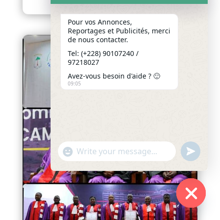
Pour vos Annonces,
Reportages et Publicités, merci
de nous contacter.
Tel: (+228) 90107240 /
97218027
Avez-vous besoin d'aide ? 🙂
09:05
"+chaty_settings.lang.emoji_picker+"
undefined
WhatsApp
Message
Hide