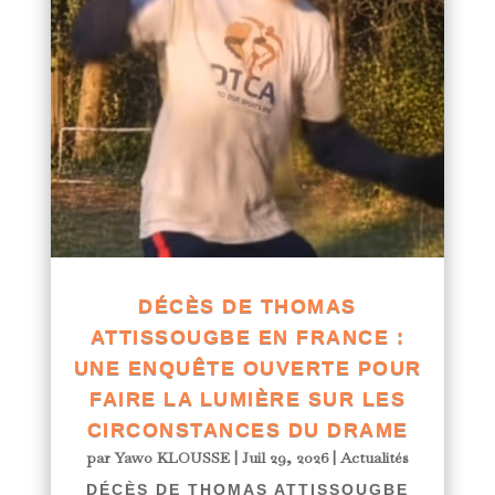
DÉCÈS DE THOMAS
ATTISSOUGBE EN FRANCE :
UNE ENQUÊTE OUVERTE POUR
FAIRE LA LUMIÈRE SUR LES
CIRCONSTANCES DU DRAME
par
Yawo KLOUSSE
|
Juil 29, 2026
|
Actualités
DÉCÈS DE THOMAS ATTISSOUGBE