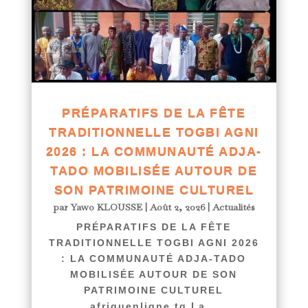
PRÉPARATIFS DE LA FÊTE
TRADITIONNELLE TOGBI AGNI
2026 : LA COMMUNAUTÉ ADJA-
TADO MOBILISÉE AUTOUR DE
SON PATRIMOINE CULTUREL
par
Yawo KLOUSSE
|
Août 2, 2026
|
Actualités
PRÉPARATIFS DE LA FÊTE
TRADITIONNELLE TOGBI AGNI 2026
: LA COMMUNAUTÉ ADJA-TADO
MOBILISÉE AUTOUR DE SON
PATRIMOINE CULTUREL
afriquenligne.tg La...