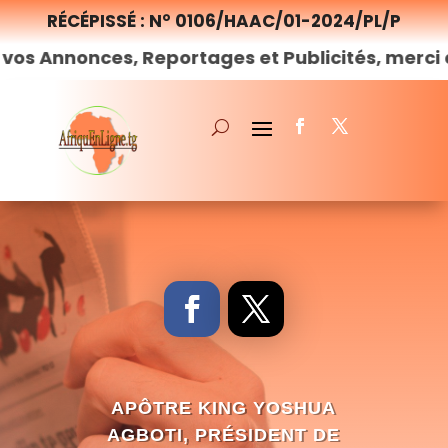
RÉCÉPISSÉ : N° 0106/HAAC/01-2024/PL/P
nces, Reportages et Publicités, merci de
nous
c
APÔTRE KING YOSHUA
AGBOTI, PRÉSIDENT DE