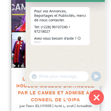
Pour vos Annonces,
Reportages et Publicités, merci
de nous contacter.
Tel: (+228) 90107240 /
97218027
Avez-vous besoin d'aide ? 🙂
03:51
"+chaty_settings.lang.emoji_picker+"
undefined
LE PROFESSEUR PRÉNAM
WhatsApp
Message
HOUZOU-MOUZOU DISTINGUÉE
PAR LE CAMES ET ADMISE AU
CONSEIL DE L’OIPA
par
Yawo KLOUSSE
|
Août 1, 2026
|
Actualités
Hide