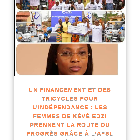
UN FINANCEMENT ET DES
TRICYCLES POUR
L’INDÉPENDANCE : LES
FEMMES DE KÉVÉ EDZI
PRENNENT LA ROUTE DU
PROGRÈS GRÂCE À L’AFSL