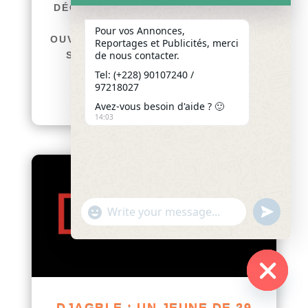
DÉCÈS DE THOMAS ATTISSOUGBE
EN FRANCE : UNE ENQUÊTE
Pour vos Annonces,
OUVERTE POUR FAIRE LA LUMIÈRE
Reportages et Publicités, merci
de nous contacter.
SUR LES CIRCONSTANCES DU
DRAME afriquenligne.tg La
Tel: (+228) 90107240 /
97218027
communauté...
lire plus
Avez-vous besoin d'aide ? 🙂
14:03
"+chaty_settings.lang.emoji_picker+"
undefined
WhatsApp
Message
Hide
DJAGBLE : UN JEUNE DE 29