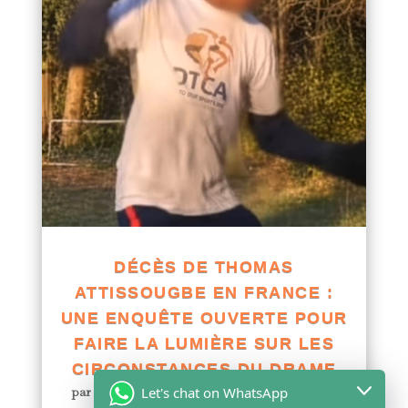
DÉCÈS DE THOMAS
ATTISSOUGBE EN FRANCE :
UNE ENQUÊTE OUVERTE POUR
FAIRE LA LUMIÈRE SUR LES
CIRCONSTANCES DU DRAME
Let's chat on WhatsApp
par
Yawo KLOUSSE
|
Juil 29, 2026
|
Actualités