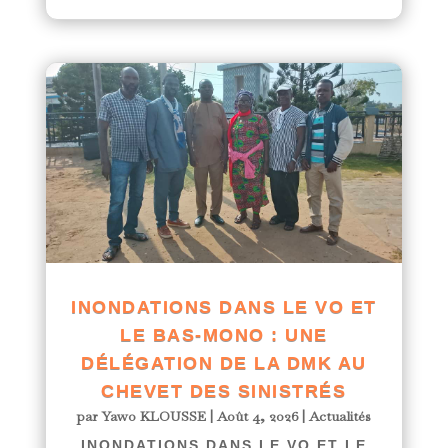
INONDATIONS DANS LE VO ET
LE BAS-MONO : UNE
DÉLÉGATION DE LA DMK AU
CHEVET DES SINISTRÉS
par
Yawo KLOUSSE
|
Août 4, 2026
|
Actualités
INONDATIONS DANS LE VO ET LE