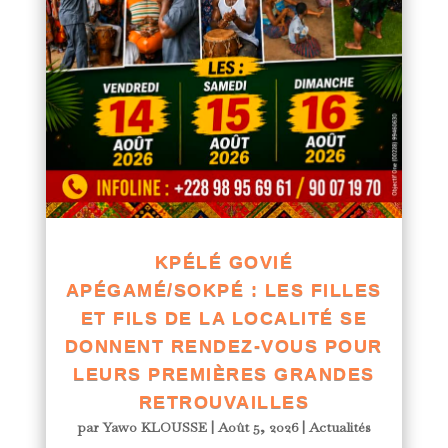
KPÉLÉ GOVIÉ
APÉGAMÉ/SOKPÉ : LES FILLES
ET FILS DE LA LOCALITÉ SE
DONNENT RENDEZ-VOUS POUR
LEURS PREMIÈRES GRANDES
RETROUVAILLES
par
Yawo KLOUSSE
|
Août 5, 2026
|
Actualités