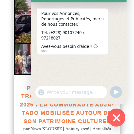
Pour vos Annonces,
Reportages et Publicités, merci
de nous contacter.
Tel: (+228) 90107240 /
97218027
Avez-vous besoin d'aide ? 🙂
08:20
PRÉPARATIFS DE LA FÊTE
"+chaty_settings.lang.emoji_picker+"
undefined
WhatsApp
TRADITIONNELLE TOGBI AGNI
Message
2026 : LA COMMUNAUTÉ ADJA-
TADO MOBILISÉE AUTOUR DE
SON PATRIMOINE CULTUREL
par
Yawo KLOUSSE
|
Août 2, 2026
|
Actualités
Hide