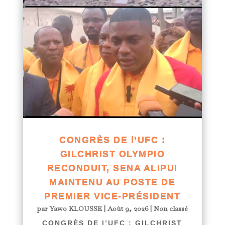
CONGRÈS DE l’UFC :
GILCHRIST OLYMPIO
RECONDUIT, SENA ALIPUI
MAINTENU AU POSTE DE
PREMIER VICE-PRÉSIDENT
par
Yawo KLOUSSE
|
Août 9, 2026
|
Non classé
CONGRÈS DE l’UFC : GILCHRIST