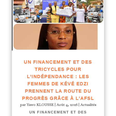
UN FINANCEMENT ET DES
TRICYCLES POUR
L’INDÉPENDANCE : LES
FEMMES DE KÉVÉ EDZI
PRENNENT LA ROUTE DU
PROGRÈS GRÂCE À L’AFSL
par
Yawo KLOUSSE
|
Août 4, 2026
|
Actualités
UN FINANCEMENT ET DES