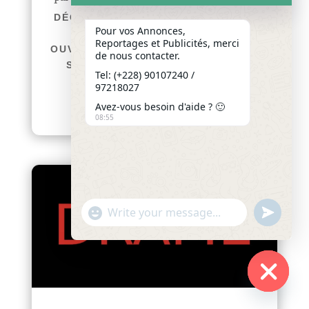
DÉCÈS DE THOMAS ATTISSOUGBE
Pour vos Annonces,
EN FRANCE : UNE ENQUÊTE
Reportages et Publicités, merci
OUVERTE POUR FAIRE LA LUMIÈRE
de nous contacter.
SUR LES CIRCONSTANCES DU
Tel: (+228) 90107240 /
DRAME afriquenligne.tg La
97218027
communauté...
Avez-vous besoin d'aide ? 🙂
lire plus
08:55
"+chaty_settings.lang.emoji_picker+"
undefined
WhatsApp
Message
Hide