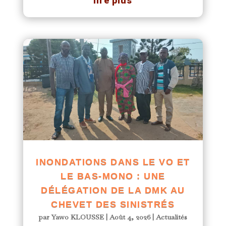
lire plus
INONDATIONS DANS LE VO ET
LE BAS-MONO : UNE
DÉLÉGATION DE LA DMK AU
CHEVET DES SINISTRÉS
par
Yawo KLOUSSE
|
Août 4, 2026
|
Actualités