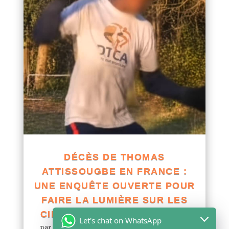
DÉCÈS DE THOMAS
ATTISSOUGBE EN FRANCE :
UNE ENQUÊTE OUVERTE POUR
FAIRE LA LUMIÈRE SUR LES
CIRCONSTANCES DU DRAME
Let's chat on WhatsApp
par
Yawo KLOUSSE
|
Juil 29, 2026
|
Actualités