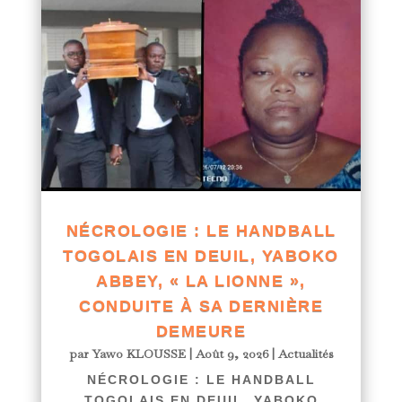
NÉCROLOGIE : LE HANDBALL
TOGOLAIS EN DEUIL, YABOKO
ABBEY, « LA LIONNE »,
CONDUITE À SA DERNIÈRE
DEMEURE
par
Yawo KLOUSSE
|
Août 9, 2026
|
Actualités
NÉCROLOGIE : LE HANDBALL
TOGOLAIS EN DEUIL, YABOKO