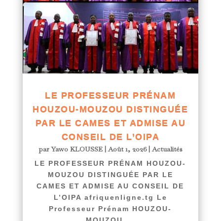
LE PROFESSEUR PRÉNAM
HOUZOU-MOUZOU DISTINGUÉE
PAR LE CAMES ET ADMISE AU
CONSEIL DE L’OIPA
par
Yawo KLOUSSE
|
Août 1, 2026
|
Actualités
LE PROFESSEUR PRÉNAM HOUZOU-
MOUZOU DISTINGUÉE PAR LE
CAMES ET ADMISE AU CONSEIL DE
L’OIPA afriquenligne.tg Le
Professeur Prénam HOUZOU-
MOUZOU,...