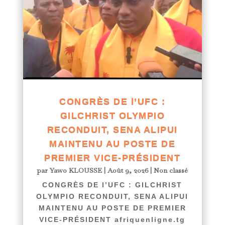
CONGRÈS DE l’UFC :
GILCHRIST OLYMPIO
RECONDUIT, SENA ALIPUI
MAINTENU AU POSTE DE
PREMIER VICE-PRÉSIDENT
par
Yawo KLOUSSE
|
Août 9, 2026
|
Non classé
CONGRÈS DE l’UFC : GILCHRIST
OLYMPIO RECONDUIT, SENA ALIPUI
MAINTENU AU POSTE DE PREMIER
VICE-PRÉSIDENT afriquenligne.tg