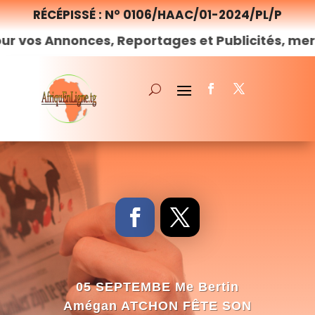
RÉCÉPISSÉ : N° 0106/HAAC/01-2024/PL/P
onces, Reportages et Publicités, merci de
nous
05 SEPTEMBE Me Bertin
Amégan ATCHON FÊTE SON