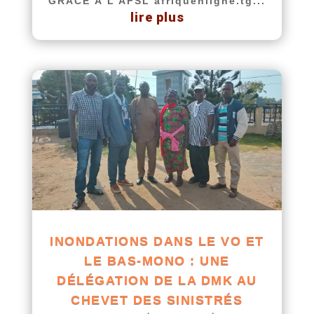
GRÂCE À L’AFSL afriquenligne.tg...
lire plus
INONDATIONS DANS LE VO ET
LE BAS-MONO : UNE
DÉLÉGATION DE LA DMK AU
CHEVET DES SINISTRÉS