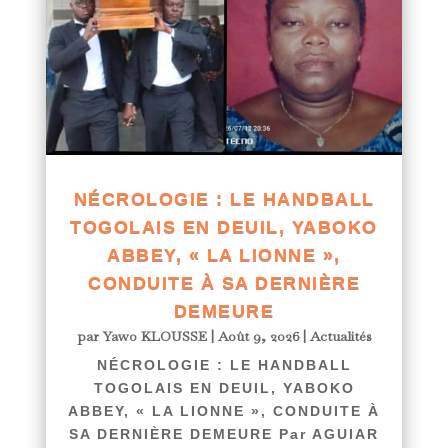
NÉCROLOGIE : LE HANDBALL
TOGOLAIS EN DEUIL, YABOKO
ABBEY, « LA LIONNE »,
CONDUITE À SA DERNIÈRE
DEMEURE
par
Yawo KLOUSSE
|
Août 9, 2026
|
Actualités
NÉCROLOGIE : LE HANDBALL
TOGOLAIS EN DEUIL, YABOKO
ABBEY, « LA LIONNE », CONDUITE À
SA DERNIÈRE DEMEURE Par AGUIAR