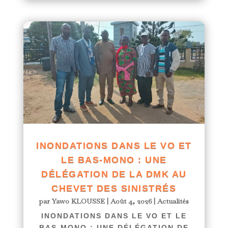
INONDATIONS DANS LE VO ET
LE BAS-MONO : UNE
DÉLÉGATION DE LA DMK AU
CHEVET DES SINISTRÉS
par
Yawo KLOUSSE
|
Août 4, 2026
|
Actualités
INONDATIONS DANS LE VO ET LE
BAS-MONO : UNE DÉLÉGATION DE