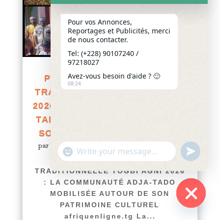
Pour vos Annonces,
Reportages et Publicités, merci
de nous contacter.
Tel: (+228) 90107240 /
97218027
Avez-vous besoin d'aide ? 🙂
PRÉPARATIFS DE LA FÊTE
08:24
TRADITIONNELLE TOGBI AGNI
2026 : LA COMMUNAUTÉ ADJA-
TADO MOBILISÉE AUTOUR DE
SON PATRIMOINE CULTUREL
par
Yawo KLOUSSE
|
Août 2, 2026
|
Actualités
"+chaty_settings.lang.emoji_picker+"
undefined
WhatsApp
PRÉPARATIFS DE LA FÊTE
Message
TRADITIONNELLE TOGBI AGNI 2026
: LA COMMUNAUTÉ ADJA-TADO
MOBILISÉE AUTOUR DE SON
PATRIMOINE CULTUREL
Hide
afriquenligne.tg La...