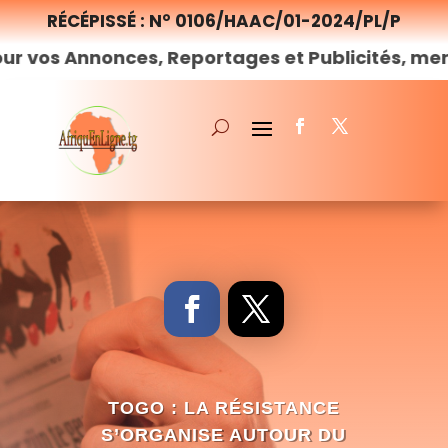
RÉCÉPISSÉ : N° 0106/HAAC/01-2024/PL/P
Annonces, Reportages et Publicités, merci de
n
TOGO : LA RÉSISTANCE
S’ORGANISE AUTOUR DU