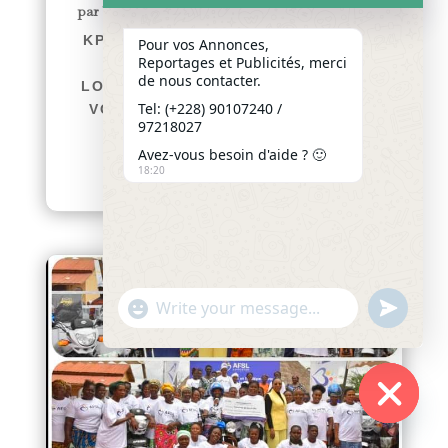
par
Yawo KLOUSSE
|
Août 5, 2026
|
Actualités
KPÉLÉ GOVIÉ APÉGAMÉ/SOKPÉ :
Pour vos Annonces,
Reportages et Publicités, merci
LES FILLES ET FILS DE LA
de nous contacter.
LOCALITÉ SE DONNENT RENDEZ-
Tel: (+228) 90107240 /
VOUS POUR LEURS PREMIÈRES
97218027
GRANDES RETROUVAILLES
Avez-vous besoin d'aide ? 🙂
afriquenligne.tg Du...
18:20
lire plus
"+chaty_settings.lang.emoji_picker+"
undefined
WhatsApp
Message
Hide