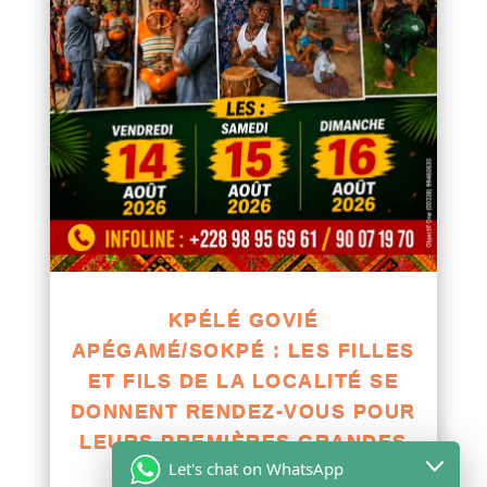
KPÉLÉ GOVIÉ
APÉGAMÉ/SOKPÉ : LES FILLES
ET FILS DE LA LOCALITÉ SE
DONNENT RENDEZ-VOUS POUR
LEURS PREMIÈRES GRANDES
Let's chat on WhatsApp
RETROUVAILLES