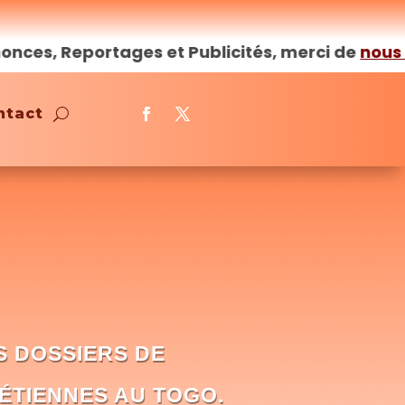
 Reportages et Publicités, merci de
nous
conta
ntact
S DOSSIERS DE
ÉTIENNES AU TOGO.