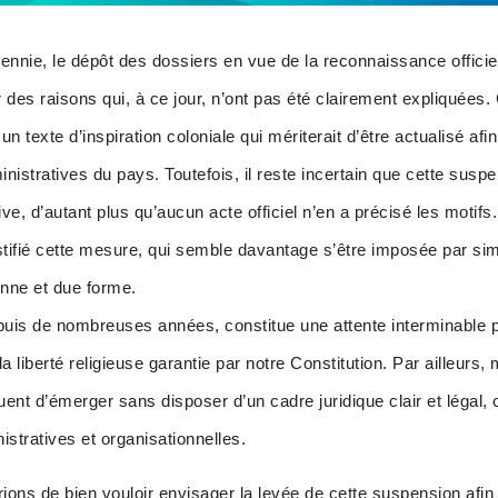
cennie, le dépôt des dossiers en vue de la reconnaissance officie
des raisons qui, à ce jour, n’ont pas été clairement expliquées
1, un texte d’inspiration coloniale qui mériterait d’être actualisé 
ministratives du pays. Toutefois, il reste incertain que cette susp
ive, d’autant plus qu’aucun acte officiel n’en a précisé les motifs
tifié cette mesure, qui semble davantage s’être imposée par sim
onne et due forme.
epuis de nombreuses années, constitue une attente interminable 
la liberté religieuse garantie par notre Constitution. Par ailleurs
ent d’émerger sans disposer d’un cadre juridique clair et légal, 
istratives et organisationnelles.
ons de bien vouloir envisager la levée de cette suspension afin