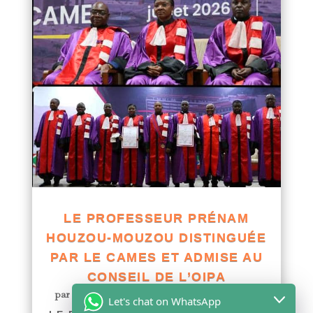
LE PROFESSEUR PRÉNAM
HOUZOU-MOUZOU DISTINGUÉE
PAR LE CAMES ET ADMISE AU
CONSEIL DE L’OIPA
par
Yawo KLOUSSE
|
Août 1, 2026
|
Actualités
Let's chat on WhatsApp