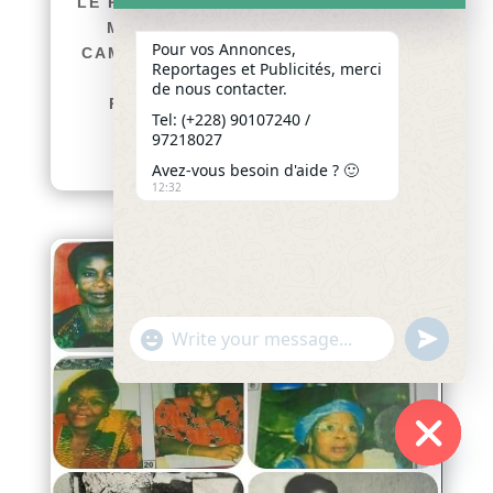
LE PROFESSEUR PRÉNAM HOUZOU-
MOUZOU DISTINGUÉE PAR LE
Pour vos Annonces,
CAMES ET ADMISE AU CONSEIL DE
Reportages et Publicités, merci
L’OIPA afriquenligne.tg Le
de nous contacter.
Professeur Prénam HOUZOU-
Tel: (+228) 90107240 /
MOUZOU,...
97218027
lire plus
Avez-vous besoin d'aide ? 🙂
12:32
"+chaty_settings.lang.emoji_picker+"
undefined
WhatsApp
Message
Hide