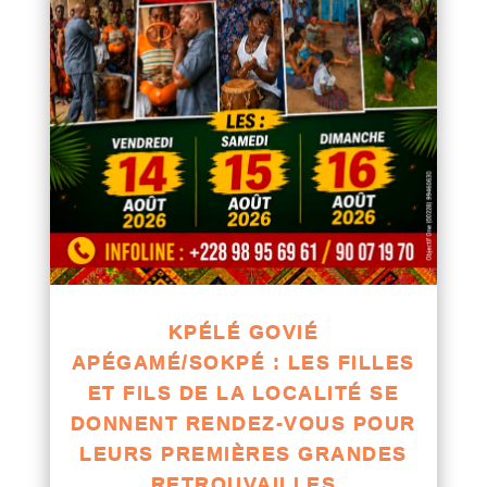
KPÉLÉ GOVIÉ
APÉGAMÉ/SOKPÉ : LES FILLES
ET FILS DE LA LOCALITÉ SE
DONNENT RENDEZ-VOUS POUR
LEURS PREMIÈRES GRANDES
RETROUVAILLES