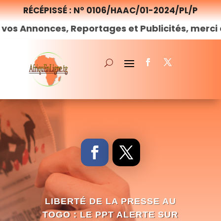
RÉCÉPISSÉ : N° 0106/HAAC/01-2024/PL/P
Annonces, Reportages et Publicités, merci de
no
LIBERTÉ DE LA PRESSE AU
TOGO : LE PPT ALERTE SUR