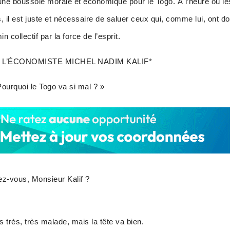
une boussole morale et économique pour le Togo. À l’heure où 
 il est juste et nécessaire de saluer ceux qui, comme lui, ont 
n collectif par la force de l’esprit.
 L’ÉCONOMISTE MICHEL NADIM KALIF*
Pourquoi le Togo va si mal ? »
ez-vous, Monsieur Kalif ?
is très, très malade, mais la tête va bien.