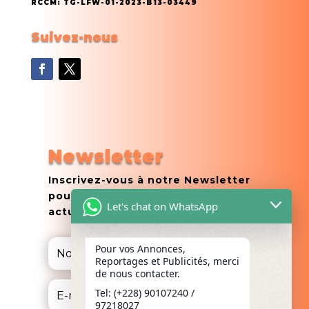
RCCM: TG-LFW-01-2023-B13-03449
Suivez-nous
Newsletter
Inscrivez-vous à notre Newsletter
pour ne manquer aucune de nos
Let's chat on WhatsApp
actualités
Pour vos Annonces,
Reportages et Publicités, merci
de nous contacter.
Tel: (+228) 90107240 /
97218027