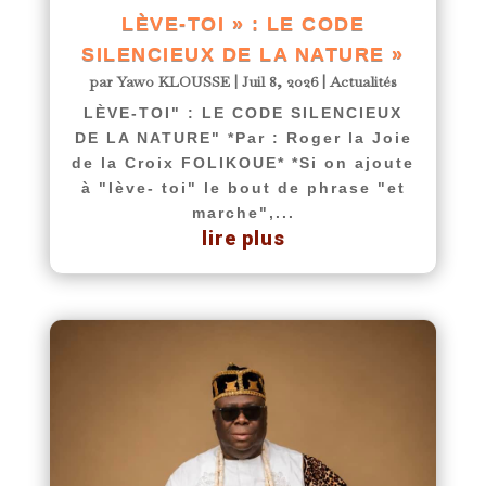
LÈVE-TOI » : LE CODE
SILENCIEUX DE LA NATURE »
par
Yawo KLOUSSE
|
Juil 8, 2026
|
Actualités
LÈVE-TOI" : LE CODE SILENCIEUX
DE LA NATURE" *Par : Roger la Joie
de la Croix FOLIKOUE* *Si on ajoute
à "lève- toi" le bout de phrase "et
marche",...
lire plus