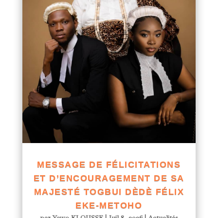
MESSAGE DE FÉLICITATIONS
ET D’ENCOURAGEMENT DE SA
MAJESTÉ TOGBUI DÈDÈ FÉLIX
EKE-METOHO
par
Yawo KLOUSSE
|
Juil 8, 2026
|
Actualités