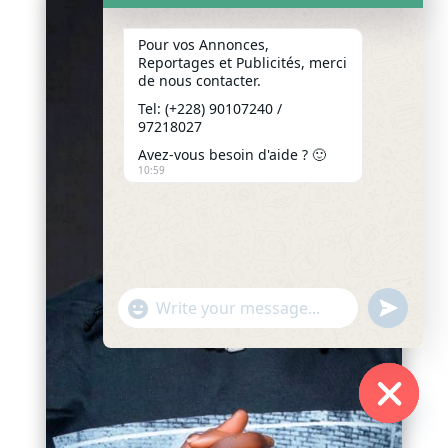
Pour vos Annonces,
Reportages et Publicités, merci
de nous contacter.
Tel: (+228) 90107240 /
97218027
Avez-vous besoin d'aide ? 🙂
10:59
"+chaty_settings.lang.emoji_picker+"
undefined
WhatsApp
Message
Hide