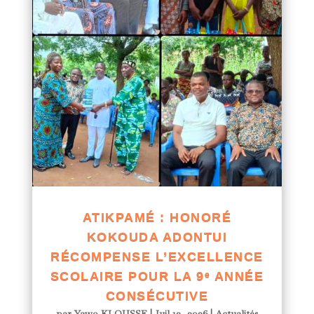
ATIKPAMÉ : HONORÉ
KOKOUDA ADONTUI
RÉCOMPENSE L’EXCELLENCE
SCOLAIRE POUR LA 9ᵉ ANNÉE
CONSÉCUTIVE
par
Yawo KLOUSSE
|
Juil 13, 2026
|
Actualités