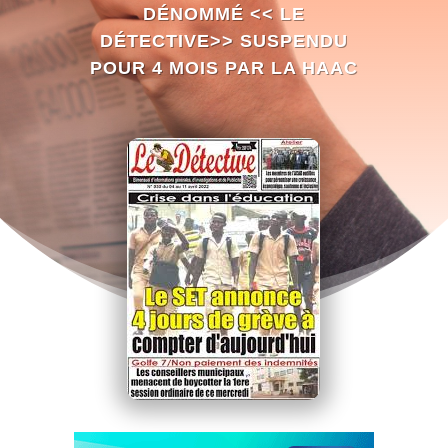
DÉNOMMÉ << LE
DÉTECTIVE>> SUSPENDU
POUR 4 MOIS PAR LA HAAC