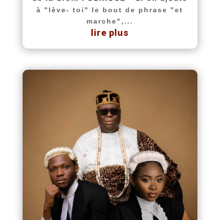
à "lève- toi" le bout de phrase "et
marche",...
lire plus