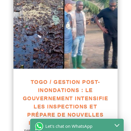
TOGO / GESTION POST-
INONDATIONS : LE
GOUVERNEMENT INTENSIFIE
LES INSPECTIONS ET
PRÉPARE DE NOUVELLES
INTERVENTIONS À LOMÉ
Let's chat on WhatsApp
par
Yawo KLOUSSE
|
Juil 6, 2026
|
Actualités