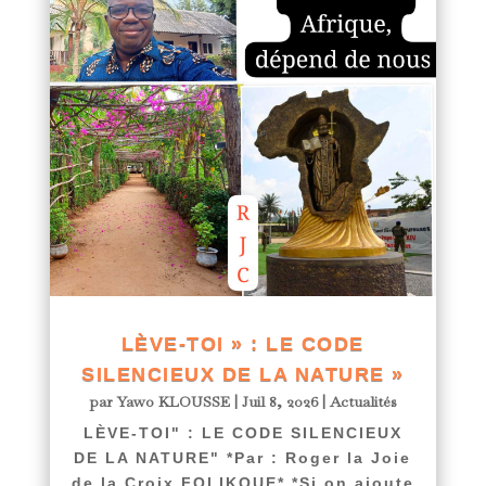
LÈVE-TOI » : LE CODE
SILENCIEUX DE LA NATURE »
par
Yawo KLOUSSE
|
Juil 8, 2026
|
Actualités
LÈVE-TOI" : LE CODE SILENCIEUX
DE LA NATURE" *Par : Roger la Joie
de la Croix FOLIKOUE* *Si on ajoute