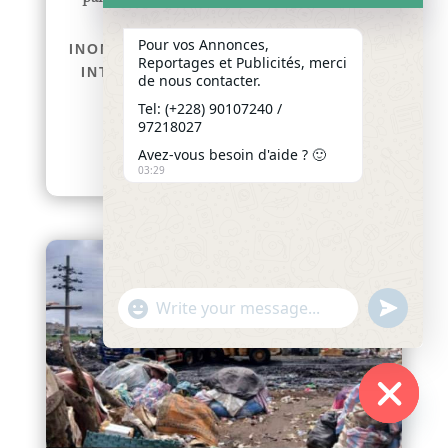
TOGO / GESTION POST-
Pour vos Annonces,
INONDATIONS : LE GOUVERNEMENT
Reportages et Publicités, merci
INTENSIFIE LES INSPECTIONS ET
de nous contacter.
PRÉPARE DE NOUVELLES
Tel: (+228) 90107240 /
INTERVENTIONS À LOMÉ
97218027
afriquenligne.tg Dans le...
Avez-vous besoin d'aide ? 🙂
lire plus
03:29
"+chaty_settings.lang.emoji_picker+"
undefined
WhatsApp
Message
Hide