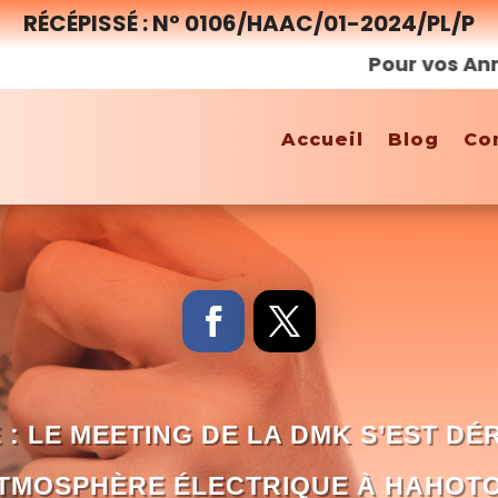
RÉCÉPISSÉ : N° 0106/HAAC/01-2024/PL/P
Pour vos Annonces
Accueil
Blog
Co
 : LE MEETING DE LA DMK S’EST D
TMOSPHÈRE ÉLECTRIQUE À HAHOT