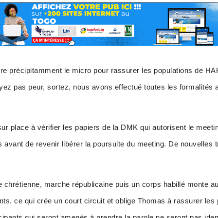
e précipitamment le micro pour rassurer les populations de HA
ayez pas peur, sortez, nous avons effectué toutes les formalités 
sur place à vérifier les papiers de la DMK qui autorisent le meet
és avant de revenir libérer la poursuite du meeting. De nouvelles
re chrétienne, marche républicaine puis un corps habillé monte 
ts, ce qui crée un court circuit et oblige Thomas à rassurer les 
cipants qui seront amenés à prendre la parole ne seront pas ident