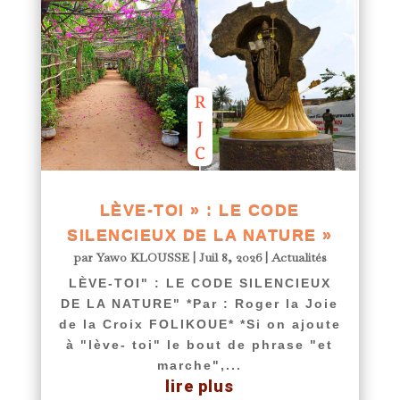
LÈVE-TOI » : LE CODE
SILENCIEUX DE LA NATURE »
par
Yawo KLOUSSE
|
Juil 8, 2026
|
Actualités
LÈVE-TOI" : LE CODE SILENCIEUX
DE LA NATURE" *Par : Roger la Joie
de la Croix FOLIKOUE* *Si on ajoute
à "lève- toi" le bout de phrase "et
marche",...
lire plus