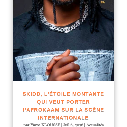
SKIDD, L’ÉTOILE MONTANTE
QUI VEUT PORTER
l’AFROKAAM SUR LA SCÈNE
INTERNATIONALE
par
Yawo KLOUSSE
|
Juil 6, 2026
|
Actualités