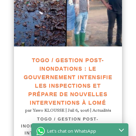
TOGO / GESTION POST-
INONDATIONS : LE
GOUVERNEMENT INTENSIFIE
LES INSPECTIONS ET
PRÉPARE DE NOUVELLES
INTERVENTIONS À LOMÉ
par
Yawo KLOUSSE
|
Juil 6, 2026
|
Actualités
TOGO / GESTION POST-
INONDATIONS : LE GOUVERNEMENT
Let's chat on WhatsApp
INTENSIFIE LES INSPECTIONS ET