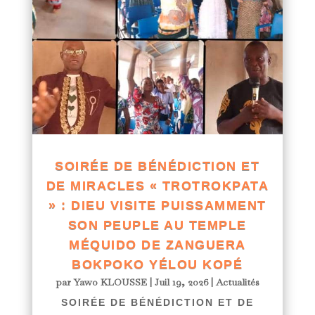
SOIRÉE DE BÉNÉDICTION ET
DE MIRACLES « TROTROKPATA
» : DIEU VISITE PUISSAMMENT
SON PEUPLE AU TEMPLE
MÉQUIDO DE ZANGUERA
BOKPOKO YÉLOU KOPÉ
par
Yawo KLOUSSE
|
Juil 19, 2026
|
Actualités
SOIRÉE DE BÉNÉDICTION ET DE