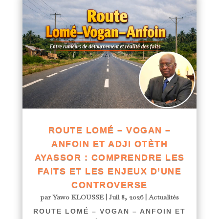
ROUTE LOMÉ – VOGAN –
ANFOIN ET ADJI OTÈTH
AYASSOR : COMPRENDRE LES
FAITS ET LES ENJEUX D’UNE
CONTROVERSE
par
Yawo KLOUSSE
|
Juil 8, 2026
|
Actualités
ROUTE LOMÉ – VOGAN – ANFOIN ET