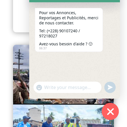
PRÉPARE DE NOUVELLES
INTERVENTIONS À LOMÉ
Pour vos Annonces,
afriquenligne.tg Dans le...
Reportages et Publicités, merci
de nous contacter.
lire plus
Tel: (+228) 90107240 /
97218027
Avez-vous besoin d'aide ? 🙂
06:37
"+chaty_settings.lang.emoji_picker+"
undefined
WhatsApp
Message
Hide