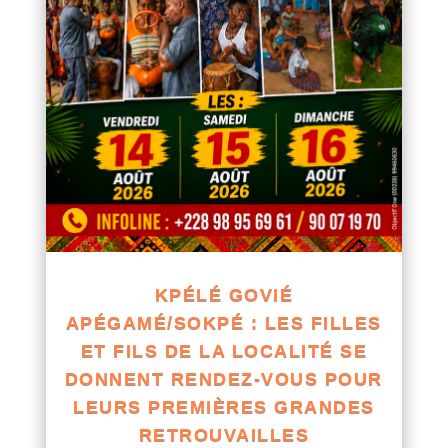
KPÉLÉ GOVIÉ
APÉGAMÉ/SOKPÉ : LES FILLES
ET FILS DE LA LOCALITÉ SE
DONNENT RENDEZ-VOUS POUR
LEURS PREMIÈRES GRANDES
RETROUVAILLES