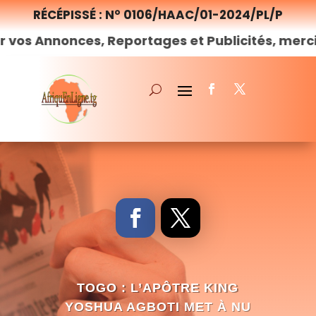
RÉCÉPISSÉ : N° 0106/HAAC/01-2024/PL/P
nces, Reportages et Publicités, merci de
nous
c
TOGO : L’APÔTRE KING
YOSHUA AGBOTI MET À NU