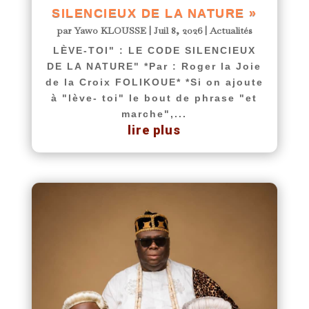
SILENCIEUX DE LA NATURE »
par
Yawo KLOUSSE
|
Juil 8, 2026
|
Actualités
LÈVE-TOI" : LE CODE SILENCIEUX
DE LA NATURE" *Par : Roger la Joie
de la Croix FOLIKOUE* *Si on ajoute
à "lève- toi" le bout de phrase "et
marche",...
lire plus