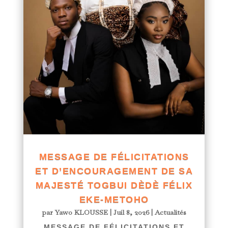
MESSAGE DE FÉLICITATIONS
ET D’ENCOURAGEMENT DE SA
MAJESTÉ TOGBUI DÈDÈ FÉLIX
EKE-METOHO
par
Yawo KLOUSSE
|
Juil 8, 2026
|
Actualités
MESSAGE DE FÉLICITATIONS ET