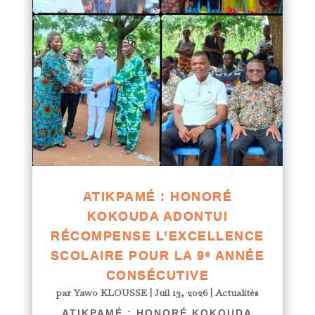
ATIKPAMÉ : HONORÉ
KOKOUDA ADONTUI
RÉCOMPENSE L’EXCELLENCE
SCOLAIRE POUR LA 9ᵉ ANNÉE
CONSÉCUTIVE
par
Yawo KLOUSSE
|
Juil 13, 2026
|
Actualités
ATIKPAMÉ : HONORÉ KOKOUDA