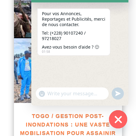
Pour vos Annonces,
Reportages et Publicités, merci
de nous contacter.
Tel: (+228) 90107240 /
97218027
Avez-vous besoin d'aide ? 🙂
01:58
"+chaty_settings.lang.emoji_picker+"
undefined
WhatsApp
Message
TOGO / GESTION POST-
INONDATIONS : UNE VASTE
Hide
MOBILISATION POUR ASSAINIR