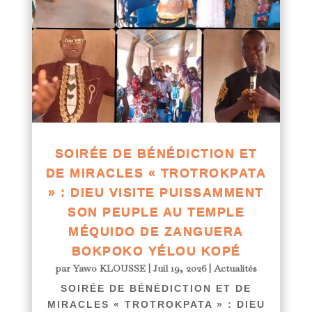
SOIRÉE DE BÉNÉDICTION ET
DE MIRACLES « TROTROKPATA
» : DIEU VISITE PUISSAMMENT
SON PEUPLE AU TEMPLE
MÉQUIDO DE ZANGUERA
BOKPOKO YÉLOU KOPÉ
par
Yawo KLOUSSE
|
Juil 19, 2026
|
Actualités
SOIRÉE DE BÉNÉDICTION ET DE
MIRACLES « TROTROKPATA » : DIEU