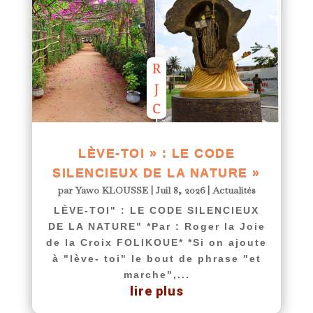
LÈVE-TOI » : LE CODE
SILENCIEUX DE LA NATURE »
par
Yawo KLOUSSE
|
Juil 8, 2026
|
Actualités
LÈVE-TOI" : LE CODE SILENCIEUX
DE LA NATURE" *Par : Roger la Joie
de la Croix FOLIKOUE* *Si on ajoute
à "lève- toi" le bout de phrase "et
marche",...
lire plus