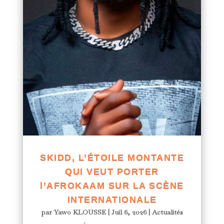
SKIDD, L’ÉTOILE MONTANTE
QUI VEUT PORTER
l’AFROKAAM SUR LA SCÈNE
INTERNATIONALE
par
Yawo KLOUSSE
|
Juil 6, 2026
|
Actualités