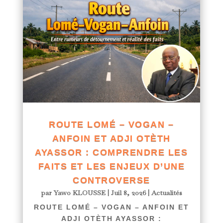
ROUTE LOMÉ – VOGAN –
ANFOIN ET ADJI OTÈTH
AYASSOR : COMPRENDRE LES
FAITS ET LES ENJEUX D’UNE
CONTROVERSE
par
Yawo KLOUSSE
|
Juil 8, 2026
|
Actualités
ROUTE LOMÉ – VOGAN – ANFOIN ET
ADJI OTÈTH AYASSOR :