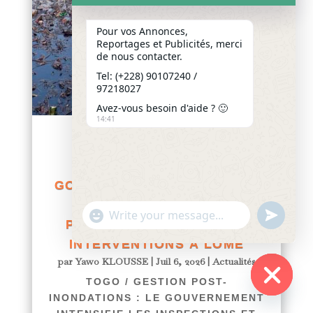
Pour vos Annonces,
Reportages et Publicités, merci
de nous contacter.
Tel: (+228) 90107240 /
97218027
Avez-vous besoin d'aide ? 🙂
14:41
TOGO / GESTION POST-
INONDATIONS : LE
GOUVERNEMENT INTENSIFIE
LES INSPECTIONS ET
"+chaty_settings.lang.emoji_picker+"
undefined
WhatsApp
PRÉPARE DE NOUVELLES
Message
INTERVENTIONS À LOMÉ
par
Yawo KLOUSSE
|
Juil 6, 2026
|
Actualités
TOGO / GESTION POST-
INONDATIONS : LE GOUVERNEMENT
Hide