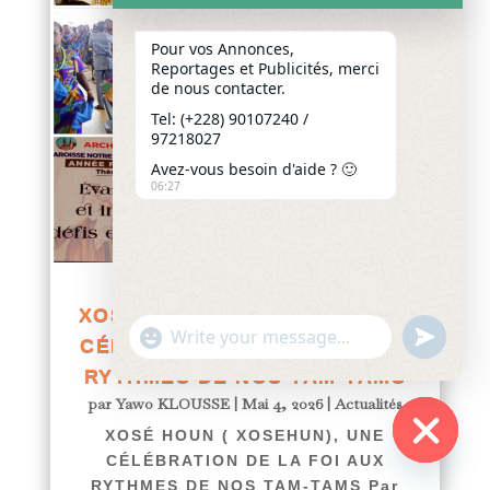
Pour vos Annonces,
Reportages et Publicités, merci
de nous contacter.
Tel: (+228) 90107240 /
97218027
Avez-vous besoin d'aide ? 🙂
06:27
XOSÉ HOUN ( XOSEHUN), UNE
"+chaty_settings.lang.emoji_picker+"
undefined
CÉLÉBRATION DE LA FOI AUX
WhatsApp
Message
RYTHMES DE NOS TAM-TAMS
par
Yawo KLOUSSE
|
Mai 4, 2026
|
Actualités
XOSÉ HOUN ( XOSEHUN), UNE
CÉLÉBRATION DE LA FOI AUX
Hide
RYTHMES DE NOS TAM-TAMS Par