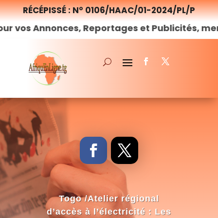
RÉCÉPISSÉ : N° 0106/HAAC/01-2024/PL/P
nonces, Reportages et Publicités, merci de
nou
Togo /Atelier régional
d’accès à l’électricité : Les