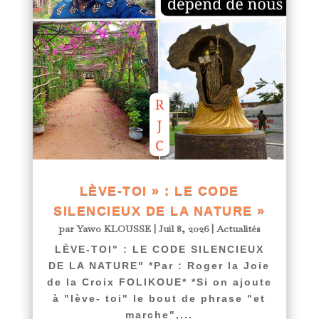
LÈVE-TOI » : LE CODE
SILENCIEUX DE LA NATURE »
par
Yawo KLOUSSE
|
Juil 8, 2026
|
Actualités
LÈVE-TOI" : LE CODE SILENCIEUX
DE LA NATURE" *Par : Roger la Joie
de la Croix FOLIKOUE* *Si on ajoute
à "lève- toi" le bout de phrase "et
marche",...