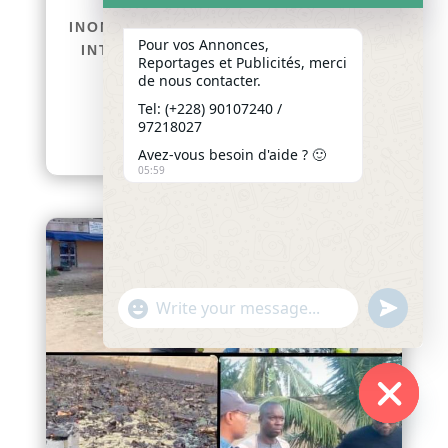
TOGO / GESTION POST-
INONDATIONS : LE GOUVERNEMENT
Pour vos Annonces,
INTENSIFIE LES INSPECTIONS ET
Reportages et Publicités, merci
PRÉPARE DE NOUVELLES
de nous contacter.
INTERVENTIONS À LOMÉ
Tel: (+228) 90107240 /
afriquenligne.tg Dans le...
97218027
lire plus
Avez-vous besoin d'aide ? 🙂
05:59
"+chaty_settings.lang.emoji_picker+"
undefined
WhatsApp
Message
Hide