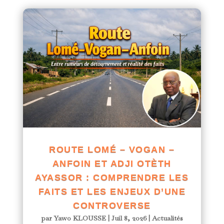
ROUTE LOMÉ – VOGAN –
ANFOIN ET ADJI OTÈTH
AYASSOR : COMPRENDRE LES
FAITS ET LES ENJEUX D’UNE
CONTROVERSE
par
Yawo KLOUSSE
|
Juil 8, 2026
|
Actualités