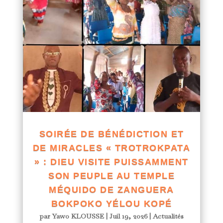
SOIRÉE DE BÉNÉDICTION ET
DE MIRACLES « TROTROKPATA
» : DIEU VISITE PUISSAMMENT
SON PEUPLE AU TEMPLE
MÉQUIDO DE ZANGUERA
BOKPOKO YÉLOU KOPÉ
par
Yawo KLOUSSE
|
Juil 19, 2026
|
Actualités