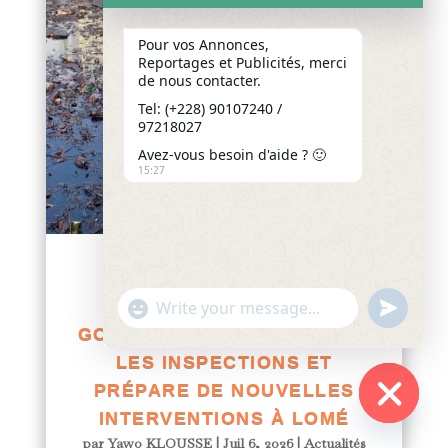
Pour vos Annonces,
Reportages et Publicités, merci
de nous contacter.
Tel: (+228) 90107240 /
97218027
Avez-vous besoin d'aide ? 🙂
15:27
TOGO / GESTION POST-
"+chaty_settings.lang.emoji_picker+"
INONDATIONS : LE
undefined
WhatsApp
GOUVERNEMENT INTENSIFIE
Message
LES INSPECTIONS ET
PRÉPARE DE NOUVELLES
INTERVENTIONS À LOMÉ
Hide
par
Yawo KLOUSSE
|
Juil 6, 2026
|
Actualités