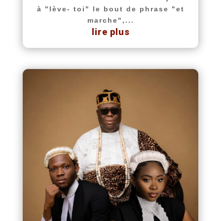
à "lève- toi" le bout de phrase "et
marche",...
lire plus