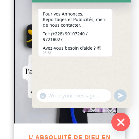
Pour vos Annonces,
Reportages et Publicités, merci
de nous contacter.
Tel: (+228) 90107240 /
97218027
Avez-vous besoin d'aide ? 🙂
05:38
"+chaty_settings.lang.emoji_picker+"
undefined
WhatsApp
Message
Hide
L’ ABSOLUITÉ DE DIEU EN