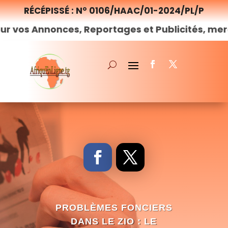
RÉCÉPISSÉ : N° 0106/HAAC/01-2024/PL/P
nnonces, Reportages et Publicités, merci de
no
PROBLÈMES FONCIERS
DANS LE ZIO : LE