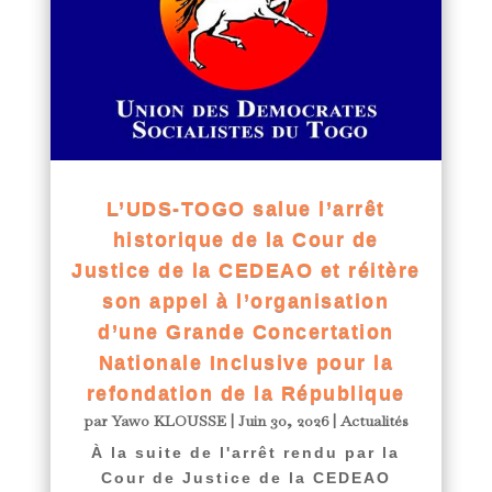
L’UDS-TOGO salue l’arrêt
historique de la Cour de
Justice de la CEDEAO et réitère
son appel à l’organisation
d’une Grande Concertation
Nationale Inclusive pour la
refondation de la République
par
Yawo KLOUSSE
|
Juin 30, 2026
|
Actualités
À la suite de l'arrêt rendu par la
Cour de Justice de la CEDEAO