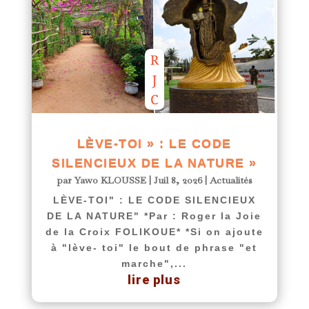
LÈVE-TOI » : LE CODE
SILENCIEUX DE LA NATURE »
par
Yawo KLOUSSE
|
Juil 8, 2026
|
Actualités
LÈVE-TOI" : LE CODE SILENCIEUX
DE LA NATURE" *Par : Roger la Joie
de la Croix FOLIKOUE* *Si on ajoute
à "lève- toi" le bout de phrase "et
marche",...
lire plus