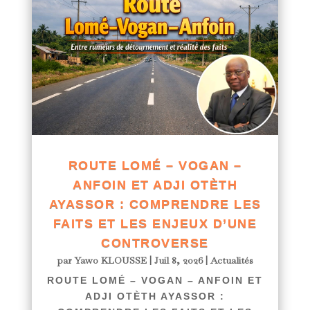
ROUTE LOMÉ – VOGAN –
ANFOIN ET ADJI OTÈTH
AYASSOR : COMPRENDRE LES
FAITS ET LES ENJEUX D’UNE
CONTROVERSE
par
Yawo KLOUSSE
|
Juil 8, 2026
|
Actualités
ROUTE LOMÉ – VOGAN – ANFOIN ET
ADJI OTÈTH AYASSOR :