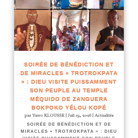
SOIRÉE DE BÉNÉDICTION ET
DE MIRACLES « TROTROKPATA
» : DIEU VISITE PUISSAMMENT
SON PEUPLE AU TEMPLE
MÉQUIDO DE ZANGUERA
BOKPOKO YÉLOU KOPÉ
par
Yawo KLOUSSE
|
Juil 19, 2026
|
Actualités
SOIRÉE DE BÉNÉDICTION ET DE
MIRACLES « TROTROKPATA » : DIEU