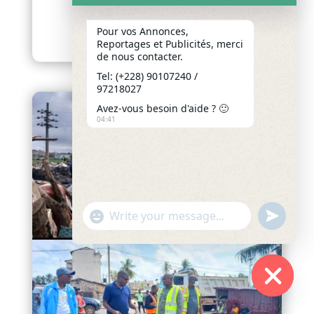
INTERVENTIONS À LOMÉ
afriquenligne.tg Dans le...
Pour vos Annonces,
lire plus
Reportages et Publicités, merci
de nous contacter.
Tel: (+228) 90107240 /
97218027
Avez-vous besoin d'aide ? 🙂
04:41
"+chaty_settings.lang.emoji_picker+"
undefined
WhatsApp
Message
Hide