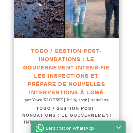
TOGO / GESTION POST-
INONDATIONS : LE
GOUVERNEMENT INTENSIFIE
LES INSPECTIONS ET
PRÉPARE DE NOUVELLES
INTERVENTIONS À LOMÉ
par
Yawo KLOUSSE
|
Juil 6, 2026
|
Actualités
TOGO / GESTION POST-
INONDATIONS : LE GOUVERNEMENT
INTENSIFIE LES INSPECTIONS ET
Let's chat on WhatsApp
PRÉPARE DE NOUVELLES