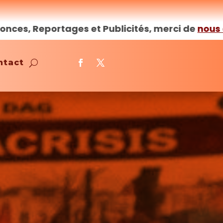
ublicités, merci de
nous
contacter
–
Afriquenl
ntact