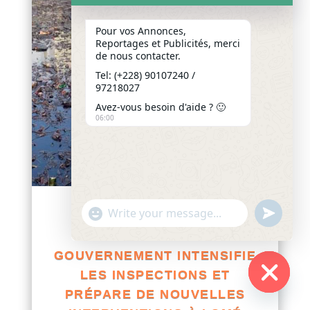
Pour vos Annonces,
Reportages et Publicités, merci
de nous contacter.
Tel: (+228) 90107240 /
97218027
Avez-vous besoin d'aide ? 🙂
06:00
"+chaty_settings.lang.emoji_picker+"
undefined
TOGO / GESTION POST-
WhatsApp
INONDATIONS : LE
Message
GOUVERNEMENT INTENSIFIE
LES INSPECTIONS ET
PRÉPARE DE NOUVELLES
Hide