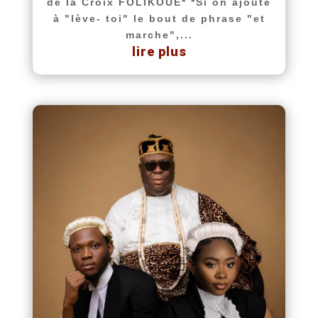
de la Croix FOLIKOUE* *Si on ajoute
à "lève- toi" le bout de phrase "et
marche",...
lire plus