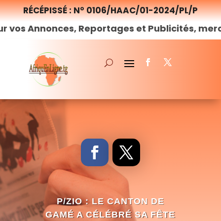
RÉCÉPISSÉ : N° 0106/HAAC/01-2024/PL/P
onces, Reportages et Publicités, merci de
nous
P/ZIO : LE CANTON DE
GAMÉ A CÉLÉBRÉ SA FÊTE