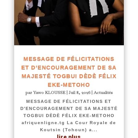
MESSAGE DE FÉLICITATIONS
ET D’ENCOURAGEMENT DE SA
MAJESTÉ TOGBUI DÈDÈ FÉLIX
EKE-METOHO
par
Yawo KLOUSSE
|
Juil 8, 2026
|
Actualités
MESSAGE DE FÉLICITATIONS ET
D'ENCOURAGEMENT DE SA MAJESTÉ
TOGBUI DÈDÈ FÉLIX EKE-METOHO
afriquenligne.tg La Cour Royale de
Koutsin (Tohoun) a...
lire plus