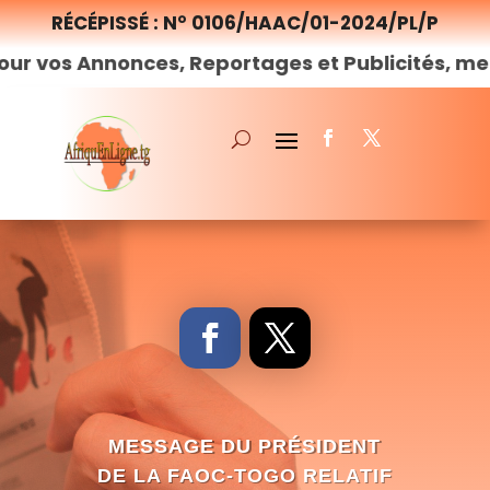
RÉCÉPISSÉ : N° 0106/HAAC/01-2024/PL/P
nnonces, Reportages et Publicités, merci de
no
MESSAGE DU PRÉSIDENT
DE LA FAOC-TOGO RELATIF