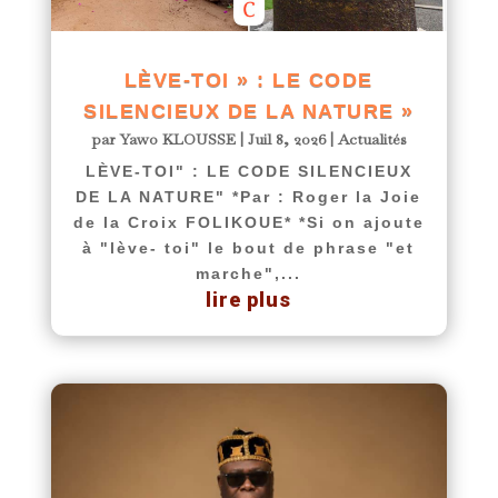
LÈVE-TOI » : LE CODE
SILENCIEUX DE LA NATURE »
par
Yawo KLOUSSE
|
Juil 8, 2026
|
Actualités
LÈVE-TOI" : LE CODE SILENCIEUX
DE LA NATURE" *Par : Roger la Joie
de la Croix FOLIKOUE* *Si on ajoute
à "lève- toi" le bout de phrase "et
marche",...
lire plus