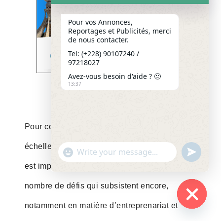
Pour vos Annonces,
Reportages et Publicités, merci
de nous contacter.
Tel: (+228) 90107240 /
97218027
Avez-vous besoin d'aide ? 🙂
13:37
Pour consolider, pérenniser et porter à grande
échelle les acquis issus de ces initiatives, il
"+chaty_settings.lang.emoji_picker+"
undefined
WhatsApp
est important de travailler à relever un certain
Message
nombre de défis qui subsistent encore,
notamment en matière d’entreprenariat et
Hide