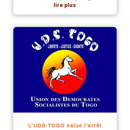
lire plus
L’UDS-TOGO salue l’arrêt