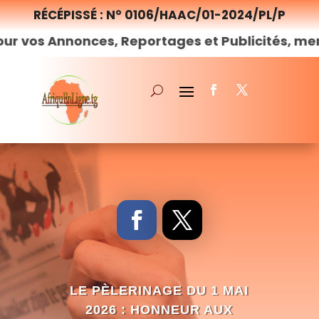
RÉCÉPISSÉ : N° 0106/HAAC/01-2024/PL/P
 Annonces, Reportages et Publicités, merci de
n
LE PÈLERINAGE DU 1 MAI
2026 : HONNEUR AUX