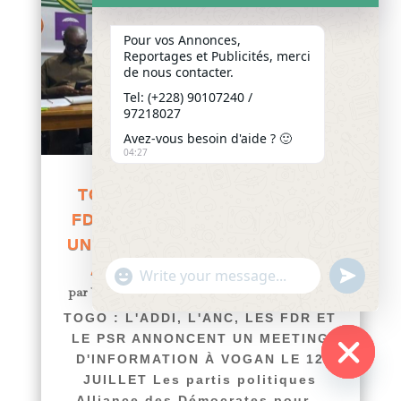
Pour vos Annonces,
Reportages et Publicités, merci
de nous contacter.
Tel: (+228) 90107240 /
97218027
Avez-vous besoin d'aide ? 🙂
04:27
TOGO : L’ADDI, L’ANC, LES
FDR ET LE PSR ANNONCENT
UN MEETING D’INFORMATION
À VOGAN LE 12 JUILLET
"+chaty_settings.lang.emoji_picker+"
undefined
WhatsApp
par
Yawo KLOUSSE
|
Juin 29, 2026
|
Actualités
Message
TOGO : L'ADDI, L'ANC, LES FDR ET
LE PSR ANNONCENT UN MEETING
D'INFORMATION À VOGAN LE 12
JUILLET Les partis politiques
Hide
Alliance des Démocrates pour...