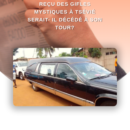
REÇU DES GIFLES
MYSTIQUES À TSÉVIÉ
SERAIT- IL DÉCÉDÉ À SON
TOUR?