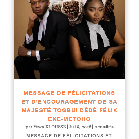
MESSAGE DE FÉLICITATIONS
ET D’ENCOURAGEMENT DE SA
MAJESTÉ TOGBUI DÈDÈ FÉLIX
EKE-METOHO
par
Yawo KLOUSSE
|
Juil 8, 2026
|
Actualités
MESSAGE DE FÉLICITATIONS ET