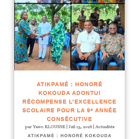
ATIKPAMÉ : HONORÉ
KOKOUDA ADONTUI
RÉCOMPENSE L’EXCELLENCE
SCOLAIRE POUR LA 9ᵉ ANNÉE
CONSÉCUTIVE
par
Yawo KLOUSSE
|
Juil 13, 2026
|
Actualités
ATIKPAMÉ : HONORÉ KOKOUDA