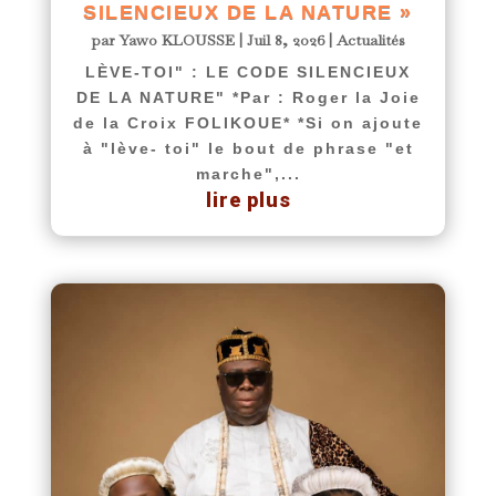
SILENCIEUX DE LA NATURE »
par
Yawo KLOUSSE
|
Juil 8, 2026
|
Actualités
LÈVE-TOI" : LE CODE SILENCIEUX
DE LA NATURE" *Par : Roger la Joie
de la Croix FOLIKOUE* *Si on ajoute
à "lève- toi" le bout de phrase "et
marche",...
lire plus