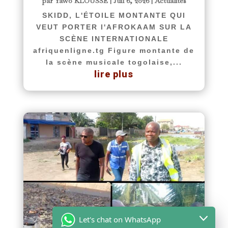
par
Yawo KLOUSSE
|
Juil 6, 2026
|
Actualités
SKIDD, L'ÉTOILE MONTANTE QUI
VEUT PORTER l'AFROKAAM SUR LA
SCÈNE INTERNATIONALE
afriquenligne.tg Figure montante de
la scène musicale togolaise,...
lire plus
Let's chat on WhatsApp