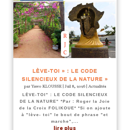
LÈVE-TOI » : LE CODE
SILENCIEUX DE LA NATURE »
par
Yawo KLOUSSE
|
Juil 8, 2026
|
Actualités
LÈVE-TOI" : LE CODE SILENCIEUX
DE LA NATURE" *Par : Roger la Joie
de la Croix FOLIKOUE* *Si on ajoute
à "lève- toi" le bout de phrase "et
marche",...
lire plus