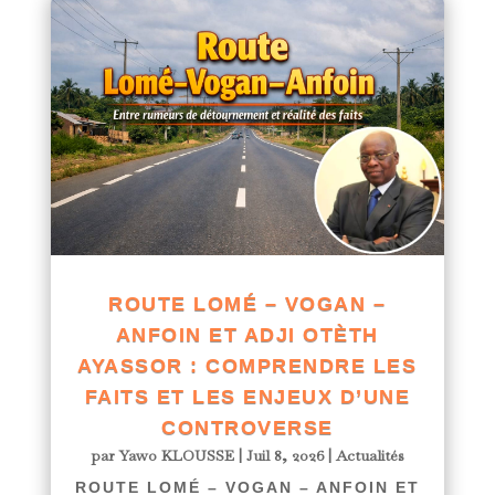
ROUTE LOMÉ – VOGAN –
ANFOIN ET ADJI OTÈTH
AYASSOR : COMPRENDRE LES
FAITS ET LES ENJEUX D’UNE
CONTROVERSE
par
Yawo KLOUSSE
|
Juil 8, 2026
|
Actualités
ROUTE LOMÉ – VOGAN – ANFOIN ET