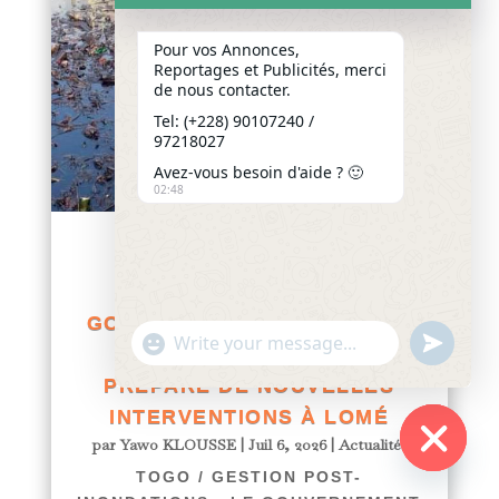
Pour vos Annonces,
Reportages et Publicités, merci
de nous contacter.
Tel: (+228) 90107240 /
97218027
Avez-vous besoin d'aide ? 🙂
02:48
TOGO / GESTION POST-
INONDATIONS : LE
GOUVERNEMENT INTENSIFIE
"+chaty_settings.lang.emoji_picker+"
undefined
LES INSPECTIONS ET
WhatsApp
Message
PRÉPARE DE NOUVELLES
INTERVENTIONS À LOMÉ
par
Yawo KLOUSSE
|
Juil 6, 2026
|
Actualités
TOGO / GESTION POST-
Hide