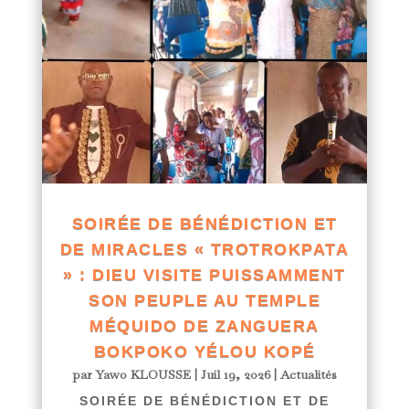
SOIRÉE DE BÉNÉDICTION ET
DE MIRACLES « TROTROKPATA
» : DIEU VISITE PUISSAMMENT
SON PEUPLE AU TEMPLE
MÉQUIDO DE ZANGUERA
BOKPOKO YÉLOU KOPÉ
par
Yawo KLOUSSE
|
Juil 19, 2026
|
Actualités
SOIRÉE DE BÉNÉDICTION ET DE