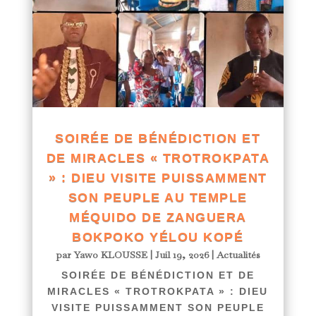
SOIRÉE DE BÉNÉDICTION ET
DE MIRACLES « TROTROKPATA
» : DIEU VISITE PUISSAMMENT
SON PEUPLE AU TEMPLE
MÉQUIDO DE ZANGUERA
BOKPOKO YÉLOU KOPÉ
par
Yawo KLOUSSE
|
Juil 19, 2026
|
Actualités
SOIRÉE DE BÉNÉDICTION ET DE
MIRACLES « TROTROKPATA » : DIEU
VISITE PUISSAMMENT SON PEUPLE