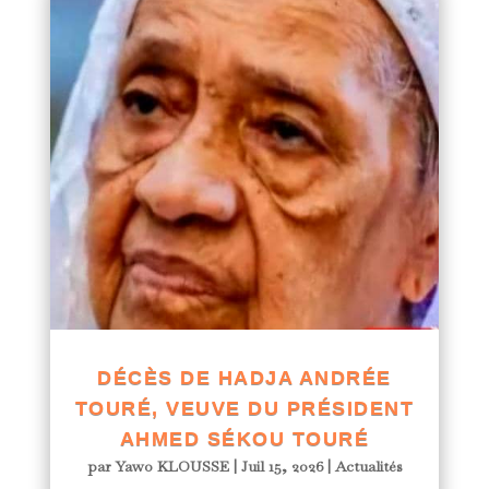
DÉCÈS DE HADJA ANDRÉE
TOURÉ, VEUVE DU PRÉSIDENT
AHMED SÉKOU TOURÉ
par
Yawo KLOUSSE
|
Juil 15, 2026
|
Actualités