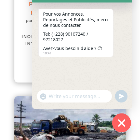
PRÉPARE DE NOUVELLES
INTERVENTIONS À LOMÉ
Pour vos Annonces,
Reportages et Publicités, merci
par
Yawo KLOUSSE
|
Juil 6, 2026
|
Actualités
de nous contacter.
TOGO / GESTION POST-
Tel: (+228) 90107240 /
INONDATIONS : LE GOUVERNEMENT
97218027
INTENSIFIE LES INSPECTIONS ET
Avez-vous besoin d'aide ? 🙂
PRÉPARE DE NOUVELLES
10:41
INTERVENTIONS À LOMÉ
afriquenligne.tg Dans le...
lire plus
"+chaty_settings.lang.emoji_picker+"
undefined
WhatsApp
Message
Hide