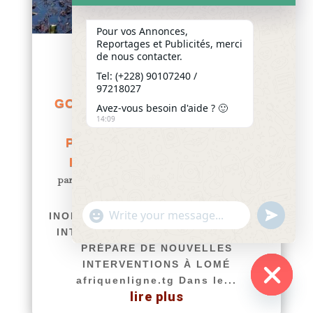
Pour vos Annonces,
Reportages et Publicités, merci
de nous contacter.
TOGO / GESTION POST-
Tel: (+228) 90107240 /
INONDATIONS : LE
97218027
GOUVERNEMENT INTENSIFIE
Avez-vous besoin d'aide ? 🙂
14:09
LES INSPECTIONS ET
PRÉPARE DE NOUVELLES
INTERVENTIONS À LOMÉ
par
Yawo KLOUSSE
|
Juil 6, 2026
|
Actualités
TOGO / GESTION POST-
"+chaty_settings.lang.emoji_picker+"
undefined
INONDATIONS : LE GOUVERNEMENT
WhatsApp
INTENSIFIE LES INSPECTIONS ET
Message
PRÉPARE DE NOUVELLES
INTERVENTIONS À LOMÉ
afriquenligne.tg Dans le...
lire plus
Hide