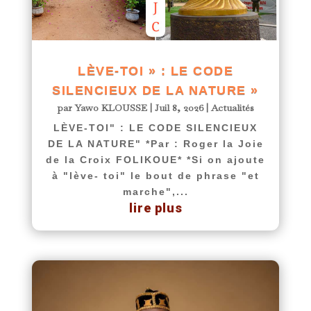
LÈVE-TOI » : LE CODE
SILENCIEUX DE LA NATURE »
par
Yawo KLOUSSE
|
Juil 8, 2026
|
Actualités
LÈVE-TOI" : LE CODE SILENCIEUX
DE LA NATURE" *Par : Roger la Joie
de la Croix FOLIKOUE* *Si on ajoute
à "lève- toi" le bout de phrase "et
marche",...
lire plus