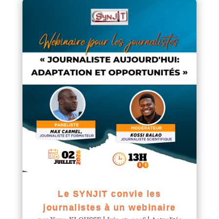
Le SYNJIT convie les
journalistes à un webinaire