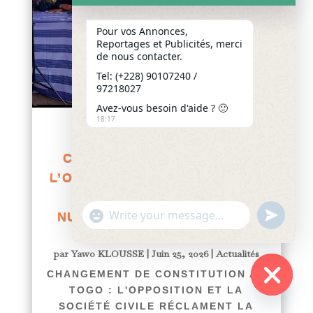
Pour vos Annonces,
Reportages et Publicités, merci
de nous contacter.
Tel: (+228) 90107240 /
97218027
Avez-vous besoin d'aide ? 🙂
18:17
CHANGEMENT DE
CONSTITUTION AU TOGO :
L’OPPOSITION ET LA SOCIÉTÉ
CIVILE RÉCLAMENT LA
"+chaty_settings.lang.emoji_picker+"
undefined
NULLITÉ DES ACTES POSÉS
WhatsApp
DEPUIS LE 6 MAI 2024
Message
par
Yawo KLOUSSE
|
Juin 25, 2026
|
Actualités
CHANGEMENT DE CONSTITUTION AU
TOGO : L'OPPOSITION ET LA
Hide
SOCIÉTÉ CIVILE RÉCLAMENT LA