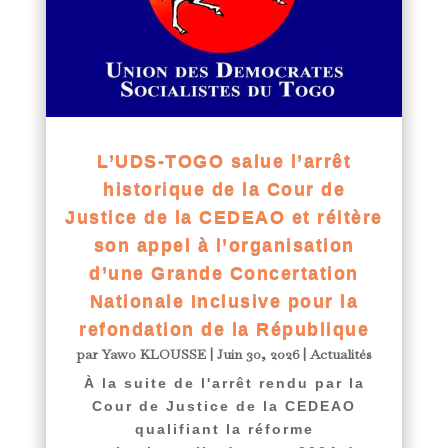
L’UDS-TOGO salue l’arrêt
historique de la Cour de
Justice de la CEDEAO et réitère
son appel à l’organisation
d’une Grande Concertation
Nationale Inclusive pour la
refondation de la République
par
Yawo KLOUSSE
|
Juin 30, 2026
|
Actualités
À la suite de l'arrêt rendu par la
Cour de Justice de la CEDEAO
qualifiant la réforme