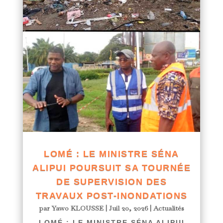
LOMÉ : LE MINISTRE SÉNA
ALIPUI POURSUIT SA TOURNÉE
DE SUPERVISION DES
TRAVAUX POST-INONDATIONS
par
Yawo KLOUSSE
|
Juil 20, 2026
|
Actualités
LOMÉ : LE MINISTRE SÉNA ALIPUI