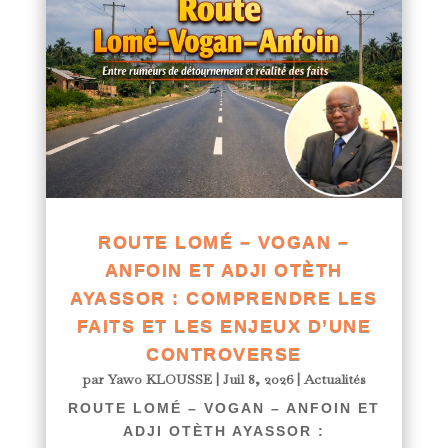
ROUTE LOMÉ – VOGAN –
ANFOIN ET ADJI OTÈTH
AYASSOR : COMPRENDRE LES
FAITS ET LES ENJEUX D’UNE
CONTROVERSE
par
Yawo KLOUSSE
|
Juil 8, 2026
|
Actualités
ROUTE LOMÉ – VOGAN – ANFOIN ET
ADJI OTÈTH AYASSOR :