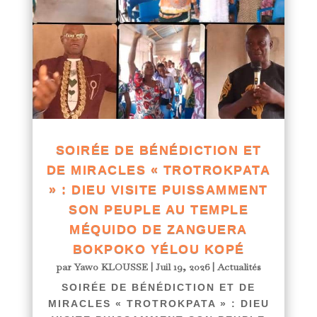
SOIRÉE DE BÉNÉDICTION ET
DE MIRACLES « TROTROKPATA
» : DIEU VISITE PUISSAMMENT
SON PEUPLE AU TEMPLE
MÉQUIDO DE ZANGUERA
BOKPOKO YÉLOU KOPÉ
par
Yawo KLOUSSE
|
Juil 19, 2026
|
Actualités
SOIRÉE DE BÉNÉDICTION ET DE
MIRACLES « TROTROKPATA » : DIEU