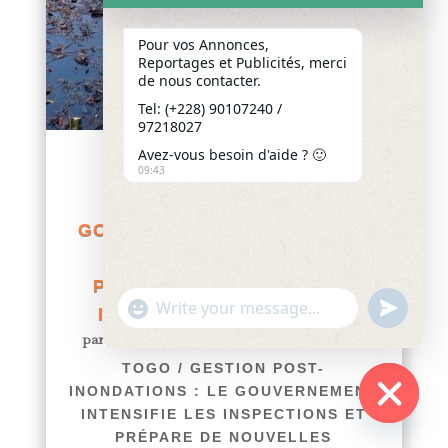
Pour vos Annonces,
Reportages et Publicités, merci
de nous contacter.
Tel: (+228) 90107240 /
97218027
Avez-vous besoin d'aide ? 🙂
09:43
TOGO / GESTION POST-
INONDATIONS : LE
GOUVERNEMENT INTENSIFIE
LES INSPECTIONS ET
PRÉPARE DE NOUVELLES
"+chaty_settings.lang.emoji_picker+"
undefined
INTERVENTIONS À LOMÉ
WhatsApp
par
Yawo KLOUSSE
|
Juil 6, 2026
|
Actualités
Message
TOGO / GESTION POST-
INONDATIONS : LE GOUVERNEMENT
INTENSIFIE LES INSPECTIONS ET
Hide
PRÉPARE DE NOUVELLES