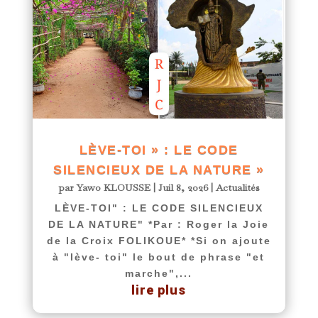
LÈVE-TOI » : LE CODE
SILENCIEUX DE LA NATURE »
par
Yawo KLOUSSE
|
Juil 8, 2026
|
Actualités
LÈVE-TOI" : LE CODE SILENCIEUX
DE LA NATURE" *Par : Roger la Joie
de la Croix FOLIKOUE* *Si on ajoute
à "lève- toi" le bout de phrase "et
marche",...
lire plus