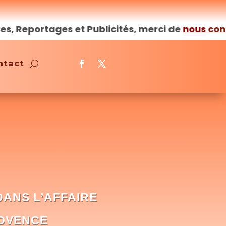
ortages et Publicités, merci de
nous
contacter
ntact
ANS L’AFFAIRE
ROVENCE