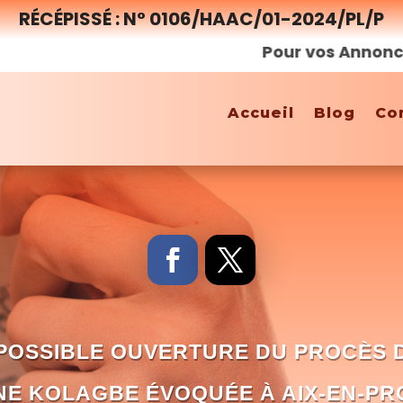
RÉCÉPISSÉ : N° 0106/HAAC/01-2024/PL/P
Pour vos Annonces, Rep
Accueil
Blog
Co
 POSSIBLE OUVERTURE DU PROCÈS D
E KOLAGBE ÉVOQUÉE À AIX-EN-P