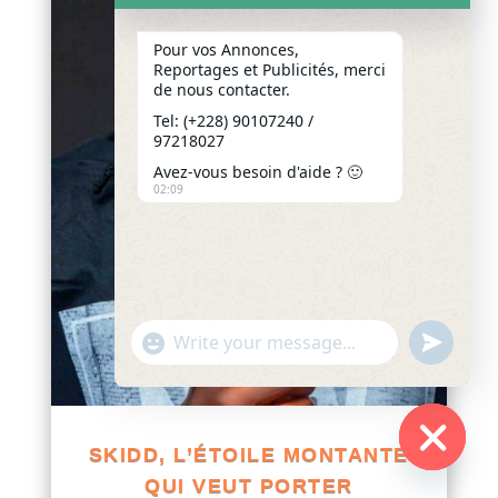
Pour vos Annonces,
Reportages et Publicités, merci
de nous contacter.
Tel: (+228) 90107240 /
97218027
Avez-vous besoin d'aide ? 🙂
02:09
"+chaty_settings.lang.emoji_picker+"
undefined
WhatsApp
Message
SKIDD, L’ÉTOILE MONTANTE
Hide
QUI VEUT PORTER