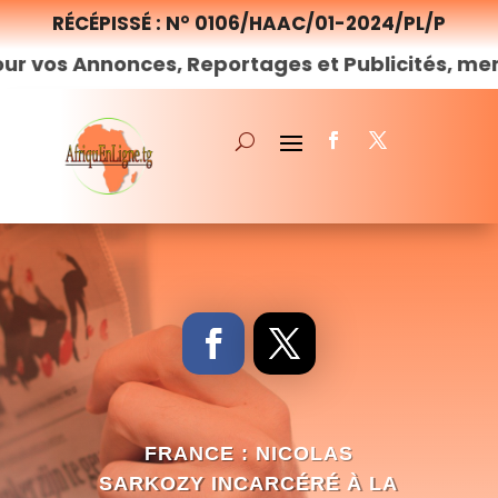
RÉCÉPISSÉ : N° 0106/HAAC/01-2024/PL/P
Annonces, Reportages et Publicités, merci de
no
FRANCE : NICOLAS
SARKOZY INCARCÉRÉ À LA