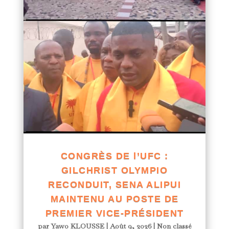
CONGRÈS DE l’UFC :
GILCHRIST OLYMPIO
RECONDUIT, SENA ALIPUI
MAINTENU AU POSTE DE
PREMIER VICE-PRÉSIDENT
par
Yawo KLOUSSE
|
Août 9, 2026
|
Non classé