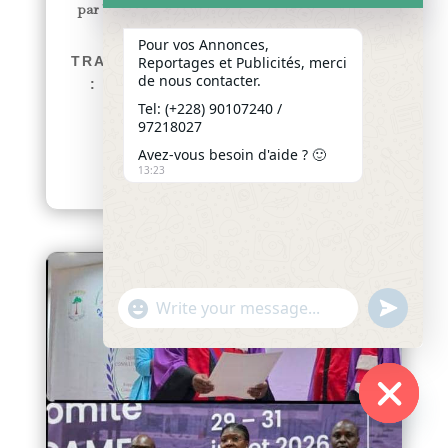
par
Yawo KLOUSSE
|
Août 2, 2026
|
Actualités
PRÉPARATIFS DE LA FÊTE
Pour vos Annonces,
TRADITIONNELLE TOGBI AGNI 2026
Reportages et Publicités, merci
de nous contacter.
: LA COMMUNAUTÉ ADJA-TADO
MOBILISÉE AUTOUR DE SON
Tel: (+228) 90107240 /
97218027
PATRIMOINE CULTUREL
afriquenligne.tg La...
Avez-vous besoin d'aide ? 🙂
13:23
lire plus
"+chaty_settings.lang.emoji_picker+"
undefined
WhatsApp
Message
Hide