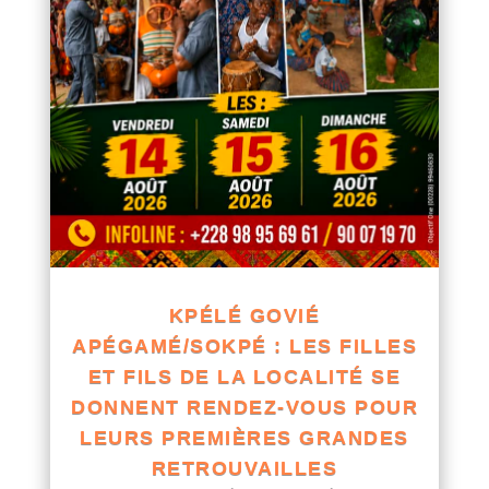
KPÉLÉ GOVIÉ
APÉGAMÉ/SOKPÉ : LES FILLES
ET FILS DE LA LOCALITÉ SE
DONNENT RENDEZ-VOUS POUR
LEURS PREMIÈRES GRANDES
RETROUVAILLES