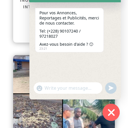
INONDATIONS : LE GOUVERNEMENT
INTENSIFIE LES INSPECTIONS ET
Pour vos Annonces,
PRÉPARE DE NOUVELLES
Reportages et Publicités, merci
INTERVENTIONS À LOMÉ
de nous contacter.
afriquenligne.tg Dans le...
Tel: (+228) 90107240 /
lire plus
97218027
Avez-vous besoin d'aide ? 🙂
23:21
"+chaty_settings.lang.emoji_picker+"
undefined
WhatsApp
Message
Hide