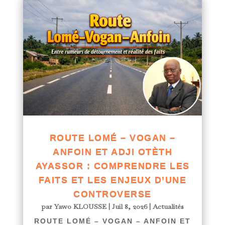
ROUTE LOMÉ – VOGAN –
ANFOIN ET ADJI OTÈTH
AYASSOR : COMPRENDRE LES
FAITS ET LES ENJEUX D’UNE
CONTROVERSE
par
Yawo KLOUSSE
|
Juil 8, 2026
|
Actualités
ROUTE LOMÉ – VOGAN – ANFOIN ET