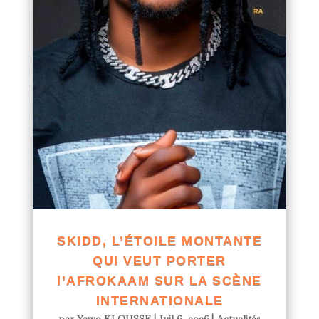
SKIDD, L’ÉTOILE MONTANTE
QUI VEUT PORTER
l’AFROKAAM SUR LA SCÈNE
INTERNATIONALE
par
Yawo KLOUSSE
|
Juil 6, 2026
|
Actualités