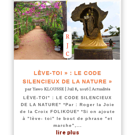
LÈVE-TOI » : LE CODE
SILENCIEUX DE LA NATURE »
par
Yawo KLOUSSE
|
Juil 8, 2026
|
Actualités
LÈVE-TOI" : LE CODE SILENCIEUX
DE LA NATURE" *Par : Roger la Joie
de la Croix FOLIKOUE* *Si on ajoute
à "lève- toi" le bout de phrase "et
marche",...
lire plus